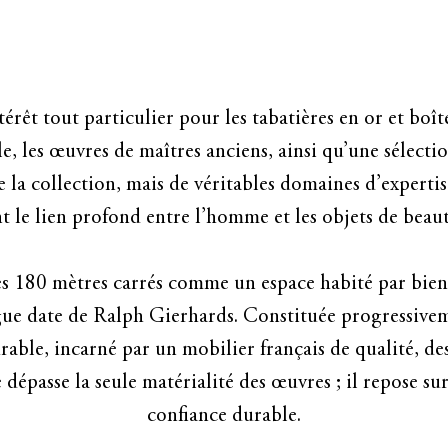
LA GALERIE
IEU DÉDIÉ AUX ŒUVRES D’ART MAJ
erhards, située au cœur de Düsseldorf. Nous vous inv
ntérêt tout particulier pour les tabatières en or et boî
 s'étend sur plus de 160 mètres carrés et présente une
, les œuvres de maîtres anciens, ainsi qu’une sélecti
importants du XVIe au début du XXe siècle.
 la collection, mais de véritables domaines d’expertis
t le lien profond entre l’homme et les objets de beau
es 180 mètres carrés comme un espace habité par bien p
gue date de Ralph Gierhards. Constituée progressivemen
ble, incarné par un mobilier français de qualité, de
e dépasse la seule matérialité des œuvres ; il repose su
confiance durable.