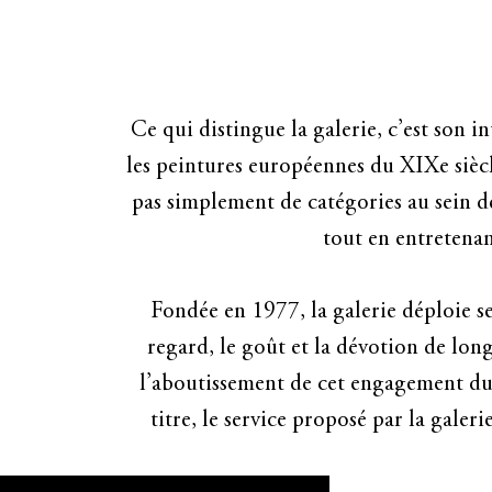
UN L
Bienvenue à la galerie d'art Ralph Gi
Ce qui distingue la galerie, c’est son i
beauté et d'originalité. Notre galerie
les peintures européennes du XIXe siècle
pas simplement de catégories au sein de
tout en entretenan
Fondée en 1977, la galerie déploie s
regard, le goût et la dévotion de lon
l’aboutissement de cet engagement dura
titre, le service proposé par la galeri