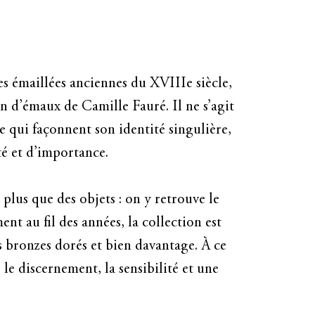
EURES
itons à vous immerger dans un monde de
tes émaillées anciennes du XVIIIe siècle,
 sélection de meubles et d'objets d'art
on d’émaux de Camille Fauré. Il ne s’agit
e qui façonnent son identité singulière,
té et d’importance.
lus que des objets : on y retrouve le
t au fil des années, la collection est
s bronzes dorés et bien davantage. À ce
r le discernement, la sensibilité et une