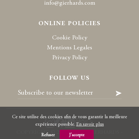
info@gierhards.com
ONLINE POLICIES
Cookie Policy
Mentions Legales
Privacy Policy
FOLLOW US
Ce site utilise des cookies afin de vous garantir la meilleure
FR
expérience possible.
En savoir plus
COPYRIGHT
©
2026 RALPH GIERHARDS -
Refuser
J'accepte